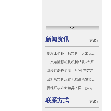
新闻资讯
更多+
制粒工必备：颗粒机十大常见故障原因及处理方法
一文读懂颗粒机积料结块6大原因，告别反复堵机
颗粒厂老板必看！6个生产好习惯，产量利润稳稳上涨
浅析颗粒机压辊无故高温发烫原因
揭秘环模寿命差异：同一款模具，为什么别人的颗粒机用更久？
联系方式
更多+