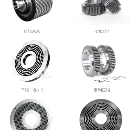
压辊总承
470压辊
平模（盘）2
定制压辊