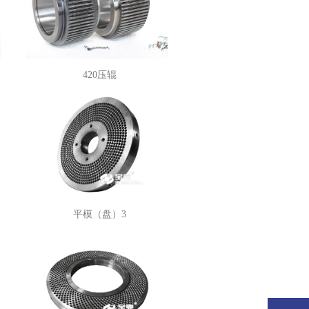
420压辊
平模（盘）3